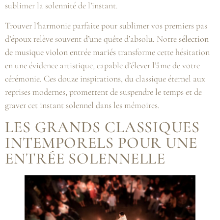
sublimer la solennité de l’instant.
Trouver l’harmonie parfaite pour sublimer vos premiers pas
d’époux relève souvent d’une quête d’absolu. Notre
sélection
de musique violon entrée mariés
transforme cette hésitation
en une évidence artistique, capable d’élever l’âme de votre
cérémonie. Ces douze inspirations, du classique éternel aux
reprises modernes, promettent de suspendre le temps et de
graver cet instant solennel dans les mémoires.
LES GRANDS CLASSIQUES
INTEMPORELS POUR UNE
ENTRÉE SOLENNELLE