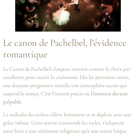
Le canon de Pachelbel, l’évidence
romantique
Le Canon de Pachelbel s’impose souvent comme le choix par
excellence pour ouvrir la cérémonie. Dès les premières notes,
une douceur progressive installe une atmosphère sacrée qui
suspend le temps. C’est l’instant précis où
l’émotion devient
palpable
.
La mélodie du violon s’élève lentement et se déploie avec une
grâce infinie. Cette œuvre transcende les styles, s’adaptant
aussi bien à une cérémonie religieuse qu’à une union laïque.