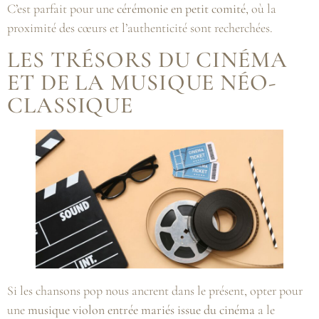
C’est parfait pour une
cérémonie en petit comité
, où la
proximité des cœurs et l’authenticité sont recherchées.
LES TRÉSORS DU CINÉMA
ET DE LA MUSIQUE NÉO-
CLASSIQUE
Si les chansons pop nous ancrent dans le présent, opter pour
une
musique violon entrée mariés issue du cinéma
a le