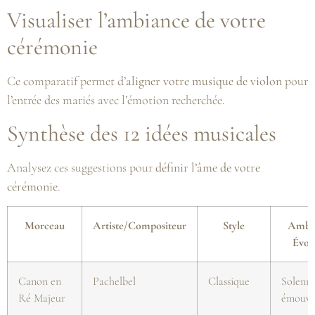
Visualiser l’ambiance de votre
cérémonie
Ce comparatif permet d’
aligner votre musique de violon
pour
l’entrée des mariés avec l’émotion recherchée.
Synthèse des 12 idées musicales
Analysez ces suggestions pour
définir l’âme de votre
cérémonie
.
Morceau
Artiste/Compositeur
Style
Ambi
Évoq
Canon en
Pachelbel
Classique
Solenne
Ré Majeur
émouva