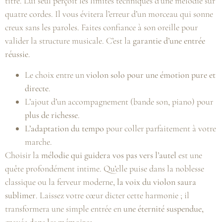
titre. Lui seul perçoit les limites techniques d’une mélodie sur
quatre cordes. Il vous évitera l’erreur d’un morceau qui sonne
creux sans les paroles. Faites confiance à son oreille pour
valider la structure musicale. C’est la
garantie d’une entrée
réussie
.
Le choix entre un
violon solo pour une émotion pure et
directe
.
L’ajout d’un accompagnement (bande son, piano) pour
plus de richesse
.
L’adaptation du tempo
pour coller parfaitement à votre
marche.
Choisir la
mélodie qui guidera vos pas vers l’autel
est une
quête profondément intime. Qu’elle puise dans la noblesse
classique ou la ferveur moderne,
la voix du violon saura
sublimer
. Laissez votre cœur dicter cette harmonie ; il
transformera une simple entrée en
une éternité suspendue,
gravée dans les mémoires
.