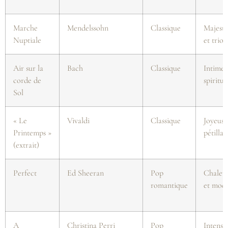
Marche
Mendelssohn
Classique
Majest
Nuptiale
et trio
Air sur la
Bach
Classique
Intime 
corde de
spiritue
Sol
« Le
Vivaldi
Classique
Joyeuse
Printemps »
pétillan
(extrait)
Perfect
Ed Sheeran
Pop
Chaleu
romantique
et mod
A
Christina Perri
Pop
Intense