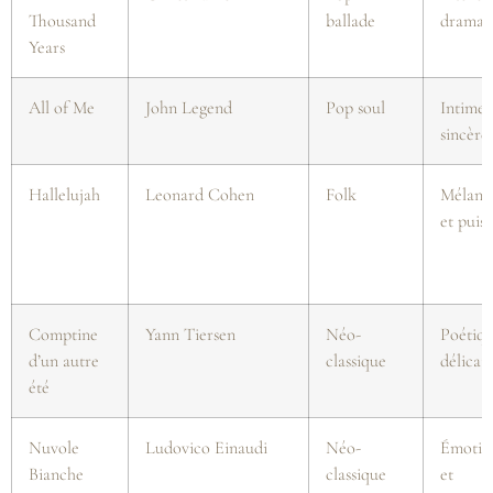
Thousand
ballade
dramat
Years
All of Me
John Legend
Pop soul
Intime 
sincère
Hallelujah
Leonard Cohen
Folk
Mélanc
et puis
Comptine
Yann Tiersen
Néo-
Poétiqu
d’un autre
classique
délicat
été
Nuvole
Ludovico Einaudi
Néo-
Émotio
Bianche
classique
et