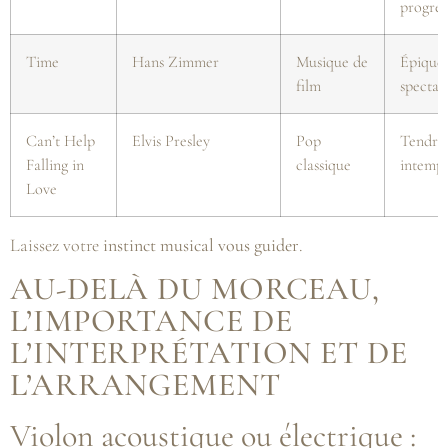
progres
Time
Hans Zimmer
Musique de
Épique 
film
spectac
Can’t Help
Elvis Presley
Pop
Tendre 
Falling in
classique
intempo
Love
Laissez votre
instinct musical vous guider
.
AU-DELÀ DU MORCEAU,
L’IMPORTANCE DE
L’INTERPRÉTATION ET DE
L’ARRANGEMENT
Violon acoustique ou électrique :